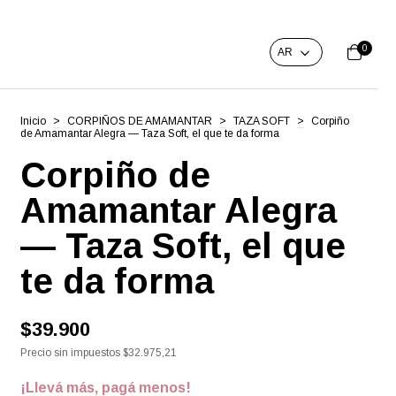
0
Inicio
>
CORPIÑOS DE AMAMANTAR
>
TAZA SOFT
>
Corpiño
de Amamantar Alegra — Taza Soft, el que te da forma
Corpiño de
Amamantar Alegra
— Taza Soft, el que
te da forma
$39.900
Precio sin impuestos
$32.975,21
¡Llevá más, pagá menos!