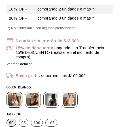
10% OFF
comprando 2 unidades o más *
20% OFF
comprando 3 unidades o más *
(*) No acumulable con algunas promociones
3
cuotas sin interés de
$13.300
15% de descuento
pagando con Transferencia
15% DESCUENTO (realizar en el momento de
compra)
Ver más detalles
Envío gratis
superando los
$100.000
COLOR:
BLANCO
TALLE:
90
90
95
100
105