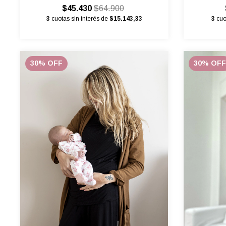
$45.430
$64.900
3
cuo
3
cuotas sin interés de
$15.143,33
30
%
OFF
30
%
OFF