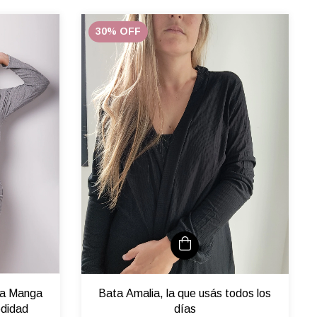
30
%
OFF
la Manga
Bata Amalia, la que usás todos los
odidad
días