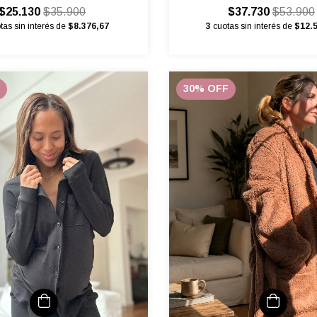
$25.130
$35.900
$37.730
$53.900
tas sin interés de
$8.376,67
3
cuotas sin interés de
$12.
30
%
OFF