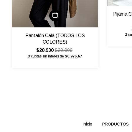
Pijama C
3
cu
Pantalón Cala (TODOS LOS
COLORES)
$20.930
$29.900
3
cuotas sin interés de
$6.976,67
Inicio
PRODUCTOS