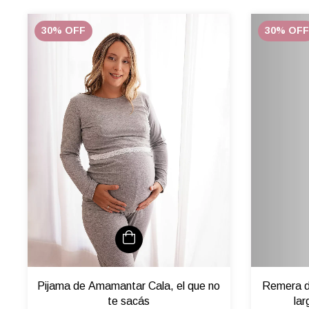
30
%
OFF
30
%
OFF
Remera d
Pijama de Amamantar Cala, el que no
lar
te sacás