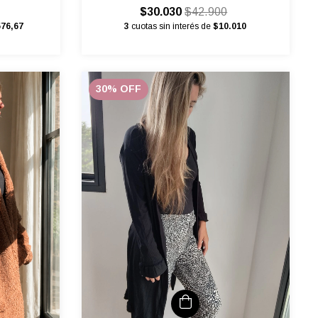
$30.030
$42.900
576,67
3
cuotas sin interés de
$10.010
30
%
OFF