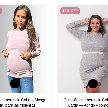
30
%
OFF
e Lactancia Cala — Manga
Camisón de Lactancia Ca
ga, para las friolentas
Larga — Abrigo y com