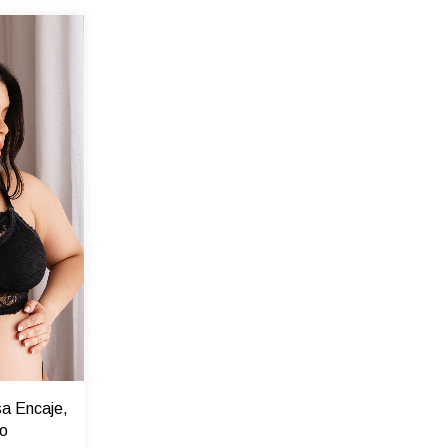
a Encaje,
to