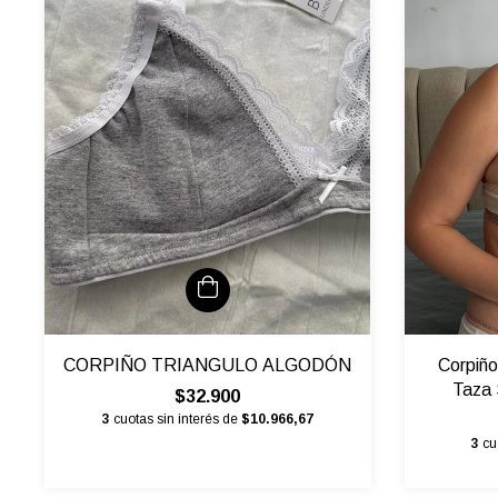
CORPIÑO TRIANGULO ALGODÓN
Corpiñ
Taza 
$32.900
3
cuotas sin interés de
$10.966,67
3
cu