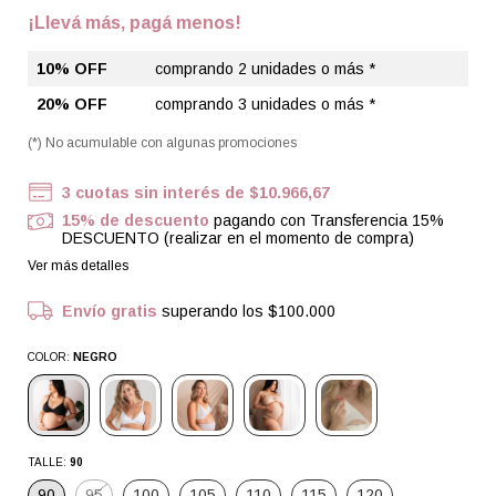
¡Llevá más, pagá menos!
10% OFF
comprando 2 unidades o más *
20% OFF
comprando 3 unidades o más *
(*) No acumulable con algunas promociones
3
cuotas sin interés de
$10.966,67
15% de descuento
pagando con Transferencia 15%
DESCUENTO (realizar en el momento de compra)
Ver más detalles
Envío gratis
superando los
$100.000
COLOR:
NEGRO
TALLE:
90
90
95
100
105
110
115
120