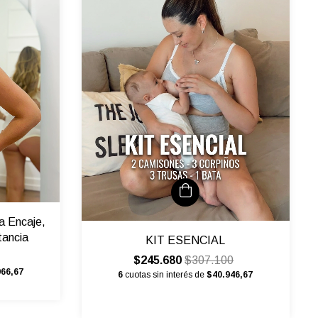
a Encaje,
tancia
KIT ESENCIAL
$245.680
$307.100
966,67
6
cuotas sin interés de
$40.946,67