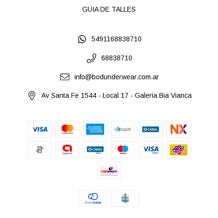
GUIA DE TALLES
5491168838710
68838710
info@bodunderwear.com.ar
Av Santa Fe 1544 - Local 17 - Galeria Bia Vianca