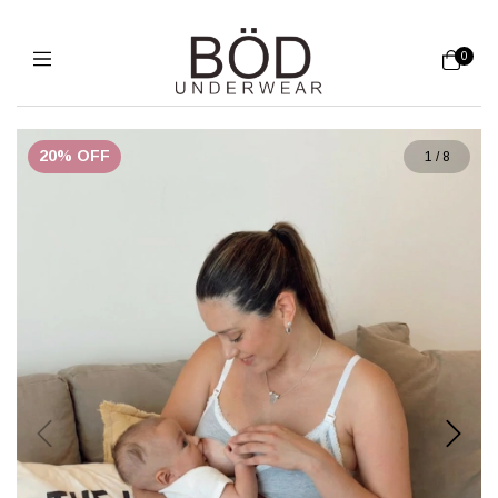
0
20
%
OFF
1
/
8