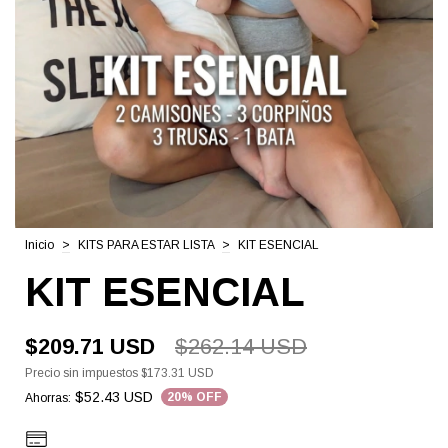
Inicio
>
KITS PARA ESTAR LISTA
>
KIT ESENCIAL
KIT ESENCIAL
$209.71 USD
$262.14 USD
Precio sin impuestos
$173.31 USD
$52.43 USD
20
% OFF
Ahorras: