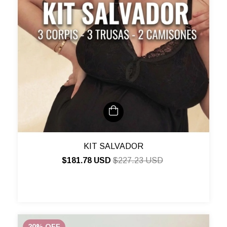
KIT SALVADOR
$181.78 USD
$227.23 USD
20
%
OFF