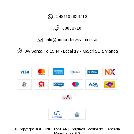
5491168838710
68838710
info@bodunderwear.com.ar
Av Santa Fe 1544 - Local 17 - Galeria Bia Vianca
© Copyright BÖD UNDERWEAR | Corpiños | Postparto | Lencería
Maternal - 2026