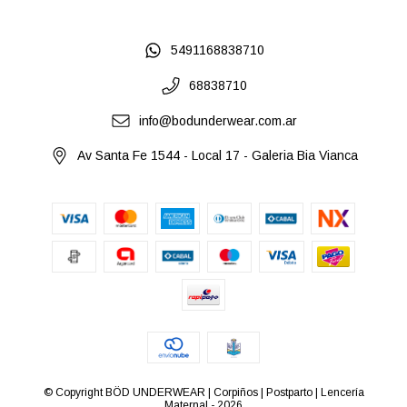
5491168838710
68838710
info@bodunderwear.com.ar
Av Santa Fe 1544 - Local 17 - Galeria Bia Vianca
© Copyright BÖD UNDERWEAR | Corpiños | Postparto | Lencería
Maternal - 2026