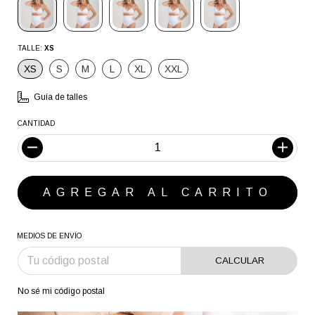
TALLE:
XS
XS
S
M
L
XL
XXL
Guía de talles
CANTIDAD
MEDIOS DE ENVÍO
CALCULAR
No sé mi código postal