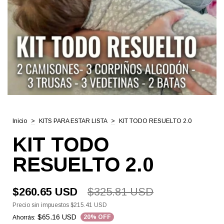
Inicio
>
KITS PARA ESTAR LISTA
>
KIT TODO RESUELTO 2.0
KIT TODO
RESUELTO 2.0
$260.65 USD
$325.81 USD
Precio sin impuestos
$215.41 USD
$65.16 USD
20
% OFF
Ahorrás: