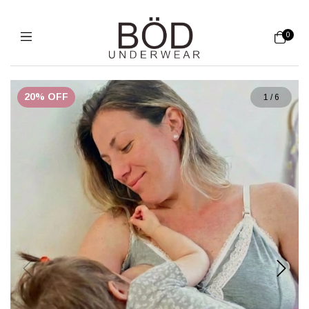
0
20
%
OFF
1
/
6