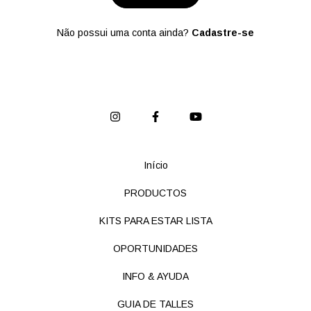
Não possui uma conta ainda?
Cadastre-se
Início
PRODUCTOS
KITS PARA ESTAR LISTA
OPORTUNIDADES
INFO & AYUDA
GUIA DE TALLES